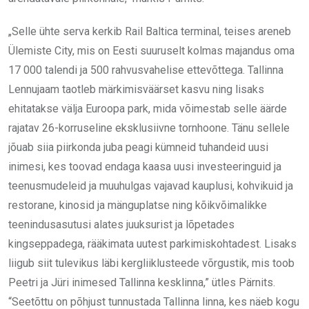
„Selle ühte serva kerkib Rail Baltica terminal, teises areneb
Ülemiste City, mis on Eesti suuruselt kolmas majandus oma
17 000 talendi ja 500 rahvusvahelise ettevõttega. Tallinna
Lennujaam taotleb märkimisväärset kasvu ning lisaks
ehitatakse välja Euroopa park, mida võimestab selle äärde
rajatav 26-korruseline eksklusiivne tornhoone. Tänu sellele
jõuab siia piirkonda juba peagi kümneid tuhandeid uusi
inimesi, kes toovad endaga kaasa uusi investeeringuid ja
teenusmudeleid ja muuhulgas vajavad kauplusi, kohvikuid ja
restorane, kinosid ja mänguplatse ning kõikvõimalikke
teenindusasutusi alates juuksurist ja lõpetades
kingseppadega, rääkimata uutest parkimiskohtadest. Lisaks
liigub siit tulevikus läbi kergliiklusteede võrgustik, mis toob
Peetri ja Jüri inimesed Tallinna kesklinna,” ütles Pärnits.
“Seetõttu on põhjust tunnustada Tallinna linna, kes näeb kogu