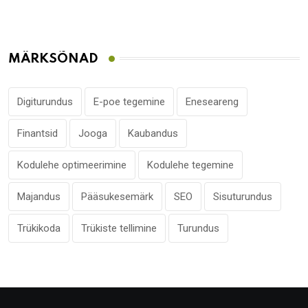
MÄRKSÕNAD
Digiturundus
E-poe tegemine
Eneseareng
Finantsid
Jooga
Kaubandus
Kodulehe optimeerimine
Kodulehe tegemine
Majandus
Pääsukesemärk
SEO
Sisuturundus
Trükikoda
Trükiste tellimine
Turundus