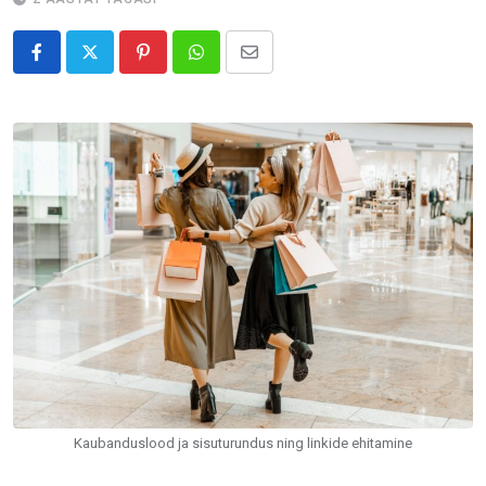
Pinterest
Whatsapp
Share
via
Email
Kaubanduslood ja sisuturundus ning linkide ehitamine