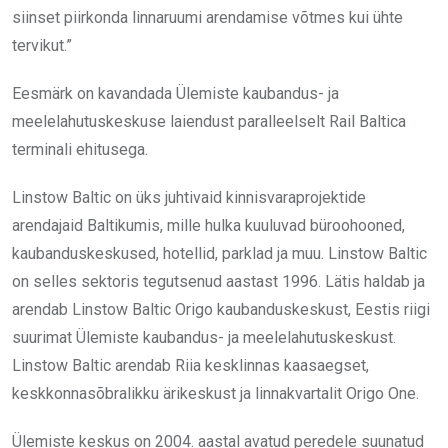
siinset piirkonda linnaruumi arendamise võtmes kui ühte
tervikut.”
Eesmärk on kavandada Ülemiste kaubandus- ja
meelelahutuskeskuse laiendust paralleelselt Rail Baltica
terminali ehitusega.
Linstow Baltic on üks juhtivaid kinnisvaraprojektide
arendajaid Baltikumis, mille hulka kuuluvad büroohooned,
kaubanduskeskused, hotellid, parklad ja muu. Linstow Baltic
on selles sektoris tegutsenud aastast 1996. Lätis haldab ja
arendab Linstow Baltic Origo kaubanduskeskust, Eestis riigi
suurimat Ülemiste kaubandus- ja meelelahutuskeskust.
Linstow Baltic arendab Riia kesklinnas kaasaegset,
keskkonnasõbralikku ärikeskust ja linnakvartalit Origo One.
Ülemiste keskus on 2004. aastal avatud peredele suunatud