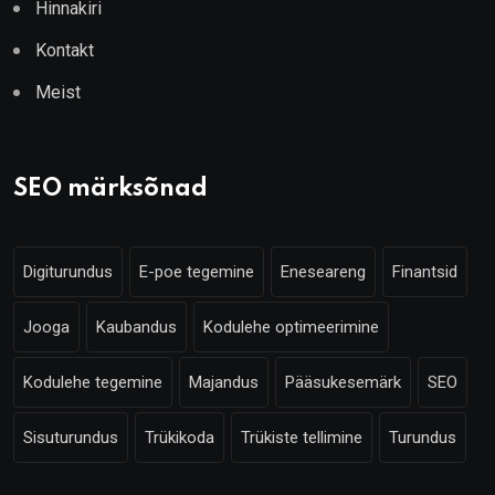
Hinnakiri
Kontakt
Meist
SEO märksõnad
Digiturundus
E-poe tegemine
Eneseareng
Finantsid
Jooga
Kaubandus
Kodulehe optimeerimine
Kodulehe tegemine
Majandus
Pääsukesemärk
SEO
Sisuturundus
Trükikoda
Trükiste tellimine
Turundus