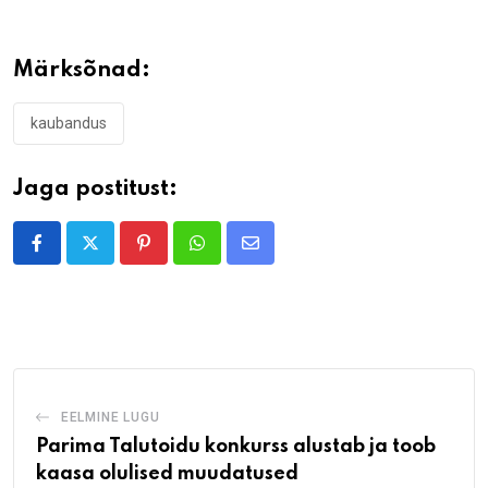
Märksõnad:
kaubandus
Jaga postitust:
Pinterest
Whatsapp
Share
via
Email
EELMINE LUGU
Parima Talutoidu konkurss alustab ja toob
kaasa olulised muudatused