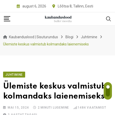
Skip
august 6, 2026
Lõõtsa 8, Tallinn, Eesti
to
content
Kaubanduslood | Sisuturundus
Blogi
Juhtimine
Ülemiste keskus valmistub kolmandaks laienemiseks
JUHTIMINE
Ülemiste keskus valmistub
kolmandaks laienemiseks
MAI 15, 2024
2 MINUTI LUGEMINE
1484
VAATAMIST
2 AASTAT TAGASI