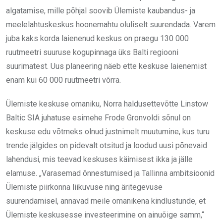
algatamise, mille põhjal soovib Ülemiste kaubandus- ja
meelelahtuskeskus hoonemahtu oluliselt suurendada. Varem
juba kaks korda laienenud keskus on praegu 130 000
ruutmeetri suuruse kogupinnaga üks Balti regiooni
suurimatest. Uus planeering näeb ette keskuse laienemist
enam kui 60 000 ruutmeetri võrra.
Ülemiste keskuse omaniku, Norra haldusettevõtte Linstow
Baltic SIA juhatuse esimehe Frode Gronvoldi sõnul on
keskuse edu võtmeks olnud justnimelt muutumine, kus turu
trende jälgides on pidevalt otsitud ja loodud uusi põnevaid
lahendusi, mis teevad keskuses käimisest ikka ja jälle
elamuse. „Varasemad õnnestumised ja Tallinna ambitsioonid
Ülemiste piirkonna liikuvuse ning äritegevuse
suurendamisel, annavad meile omanikena kindlustunde, et
Ülemiste keskusesse investeerimine on ainuõige samm,“