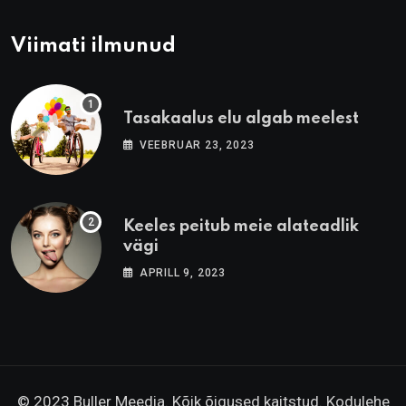
Viimati ilmunud
Tasakaalus elu algab meelest
VEEBRUAR 23, 2023
Keeles peitub meie alateadlik
vägi
APRILL 9, 2023
© 2023 Buller Meedia. Kõik õigused kaitstud. Kodulehe