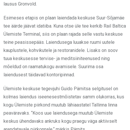
lausus Gronvold.
Esimeses etapis on plaan laiendada keskuse Suur-Sõjamäe
tee äärde jäävat idatiiba. Kuna otse üle tee kerkib Rail Baltica
Ülemiste Terminal, siis on plaan rajada selle vastu keskuse
teine peasissepääs. Laiendusega luuakse ruumi uutele
kauplustele, kohvikutele ja restoranidele. Lisaks on soov
tuua keskusesse tervise- ja meditsiiniteenused ning
mõeldud on raamatukogu avamisele. Suurima osa
laiendusest täidavad kontoripinnad.
Ülemiste keskuse tegevjuhi Guido Pärnitsa selgitusel on
kolmas laiendus iseenesestmõistetav samm olukorras, kus
kogu Ülemiste piirkond muutub lähiaastatel Tallinna linna
peaväravaks. “Koos uue laiendusega muutub Ülemiste
keskus ühendavaks ankruks kogu praegu väga aktiivselt
arendatavale piirkonnale,“ märkis Pärnits.